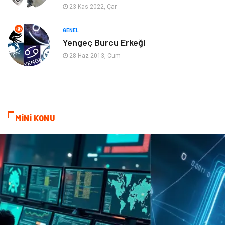
Mobilya
Spor
23 Kas 2022, Çar
Evlilik Rehberi
fotoğrafçılık
GENEL
Yengeç Burcu Erkeği
Astroloji
Keyfinizi Kaçırmayın
28 Haz 2013, Cum
sağlıklı beslenme
Spor Malzemeleri
Bebek Giyim
Periyodik Kontrol
MİNİ KONU
Domain
Veteriner
Sigorta
Çadır
Yazı Tahtaları
Pet Malzemeleri