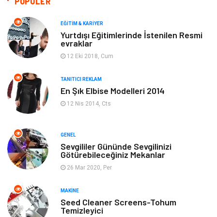
POPÜLER
Makine
Yeme & İçme
EĞITIM & KARIYER
Yurtdışı Eğitimlerinde İstenilen Resmi
evraklar
Elektronik
Bilgisayar & Yazılım
12 Eki 2018, Cum
Giyim
Keyif & Hobi
TANITICI REKLAM
En Şık Elbise Modelleri 2014
Ev Dekorasyon
Organizasyon
12 Nis 2014, Cts
Finans & Ekonomi
Tatil
GENEL
Anne & Çocuk
Genel Kültür
Sevgililer Gününde Sevgilinizi
Götürebileceğiniz Mekanlar
26 Mar 2020, Per
Ev İşleri
Müzik
MAKINE
Gençlik & Eğlence
Aksesuar
Seed Cleaner Screens-Tohum
Temizleyici