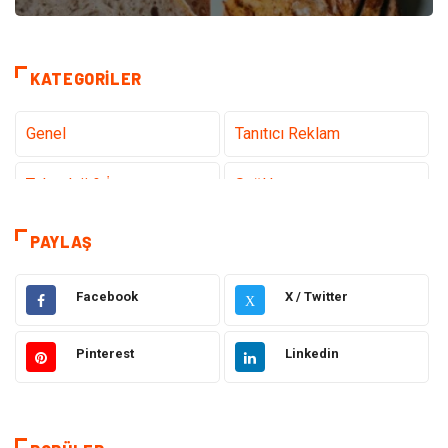
KATEGORILER
Genel
Tanıtıcı Reklam
Teknoloji & İnternet
Sağlık
Hizmet
Eğitim & Kariyer
PAYLAŞ
Hukuk
Emlak
Facebook
X / Twitter
X
Otomotiv
Sağlıklı Yaşam
Pinterest
Linkedin
Güzellik & Bakım
Gıda
Moda
Gündem