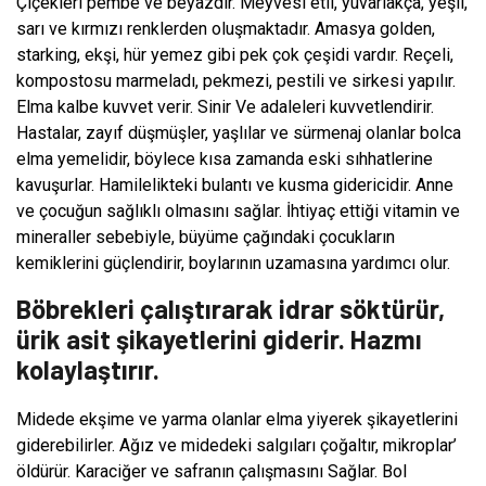
Çiçekleri pembe ve beyazdır. Meyvesi etli, yuvarlakça, yeşil,
sarı ve kırmızı renklerden oluşmaktadır. Amasya golden,
starking, ekşi, hür yemez gibi pek çok çeşidi vardır. Reçeli,
kompostosu marmeladı, pekmezi, pestili ve sirkesi yapılır.
Elma kalbe kuvvet verir. Sinir Ve adaleleri kuvvetlendirir.
Hastalar, zayıf düşmüşler, yaşlılar ve sürmenaj olanlar bolca
elma yemelidir, böylece kısa zamanda eski sıhhatlerine
kavuşurlar. Hamilelikteki bulantı ve kusma gidericidir. Anne
ve çocuğun sağlıklı olmasını sağlar. İhtiyaç ettiği vitamin ve
mineraller sebebiyle, büyüme çağındaki çocukların
kemiklerini güçlendirir, boylarının uzamasına yardımcı olur.
Böbrekleri çalıştırarak idrar söktürür,
ürik asit şikayetlerini giderir. Hazmı
kolaylaştırır.
Midede ekşime ve yarma olanlar elma yiyerek şikayetlerini
giderebilirler. Ağız ve midedeki salgıları çoğaltır, mikroplar’
öldürür. Karaciğer ve safranın çalışmasını Sağlar. Bol