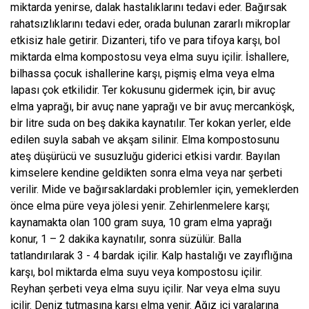
miktarda yenirse, dalak hastalıklarını tedavi eder. Bağırsak
rahatsızlıklarını tedavi eder, orada bulunan zararlı mikroplar
etkisiz hale getirir. Dizanteri, tifo ve para tifoya karşı, bol
miktarda elma kompostosu veya elma suyu içilir. İshallere,
bilhassa çocuk ishallerine karşı, pişmiş elma veya elma
lapası çok etkilidir. Ter kokusunu gidermek için, bir avuç
elma yaprağı, bir avuç nane yaprağı ve bir avuç mercanköşk,
bir litre suda on beş dakika kaynatılır. Ter kokan yerler, elde
edilen suyla sabah ve akşam silinir. Elma kompostosunu
ateş düşürücü ve susuzluğu giderici etkisi vardır. Bayılan
kimselere kendine geldikten sonra elma veya nar şerbeti
verilir. Mide ve bağırsaklardaki problemler için, yemeklerden
önce elma püre veya jölesi yenir. Zehirlenmelere karşı;
kaynamakta olan 100 gram suya, 10 gram elma yaprağı
konur, 1 – 2 dakika kaynatılır, sonra süzülür. Balla
tatlandırılarak 3 - 4 bardak içilir. Kalp hastalığı ve zayıflığına
karşı, bol miktarda elma suyu veya kompostosu içilir.
Reyhan şerbeti veya elma suyu içilir. Nar veya elma suyu
içilir. Deniz tutmasına karşı elma yenir. Ağız içi yaralarına