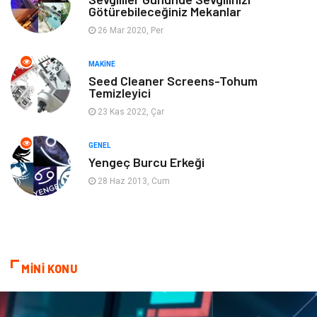
Götürebileceğiniz Mekanlar
26 Mar 2020, Per
Ev İşleri
Müzik
MAKINE
Gençlik & Eğlence
Aksesuar
Seed Cleaner Screens-Tohum
Temizleyici
Mobilya
Spor
23 Kas 2022, Çar
Evlilik Rehberi
fotoğrafçılık
GENEL
Yengeç Burcu Erkeği
Astroloji
Keyfinizi Kaçırmayın
28 Haz 2013, Cum
sağlıklı beslenme
Spor Malzemeleri
Bebek Giyim
Periyodik Kontrol
MİNİ KONU
Domain
Veteriner