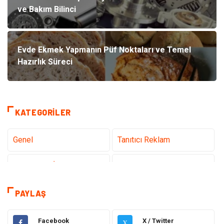
ve Bakım Bilinci
Evde Ekmek Yapmanın Püf Noktaları ve Temel
Hazırlık Süreci
KATEGORILER
Genel
Tanıtıcı Reklam
Teknoloji & İnternet
Sağlık
Hizmet
Eğitim & Kariyer
PAYLAŞ
Hukuk
Emlak
Facebook
X / Twitter
X