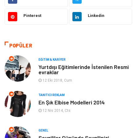
Otomotiv
Sağlıklı Yaşam
Pinterest
Linkedin
Güzellik & Bakım
Gıda
Moda
Gündem
POPÜLER
Makine
Yeme & İçme
EĞITIM & KARIYER
Yurtdışı Eğitimlerinde İstenilen Resmi
evraklar
Elektronik
Bilgisayar & Yazılım
12 Eki 2018, Cum
Giyim
Keyif & Hobi
TANITICI REKLAM
En Şık Elbise Modelleri 2014
Ev Dekorasyon
Organizasyon
12 Nis 2014, Cts
Finans & Ekonomi
Tatil
GENEL
Anne & Çocuk
Genel Kültür
Sevgililer Gününde Sevgilinizi