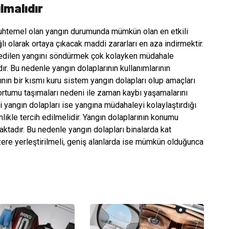
lmalıdır
muhtemel olan yangın durumunda mümkün olan en etkili
 olarak ortaya çıkacak maddi zararları en aza indirmektir.
 edilen yangını söndürmek çok kolayken müdahale
r. Bu nedenle yangın dolaplarının kullanımlarının
ının bir kısmı kuru sistem yangın dolapları olup amaçları
hortumu taşımaları nedeni ile zaman kaybı yaşamalarını
 yangın dolapları ise yangına müdahaleyi kolaylaştırdığı
nlikle tercih edilmelidir. Yangın dolaplarının konumu
adır. Bu nedenle yangın dolapları binalarda kat
zere yerleştirilmeli, geniş alanlarda ise mümkün olduğunca