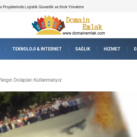
 Poker Deneyimi İçin Profesyonel Destek
TEKNOLOJI & İNTERNET
SAĞLIK
HIZMET
E
ngın Dolapları Kullanmalıyız