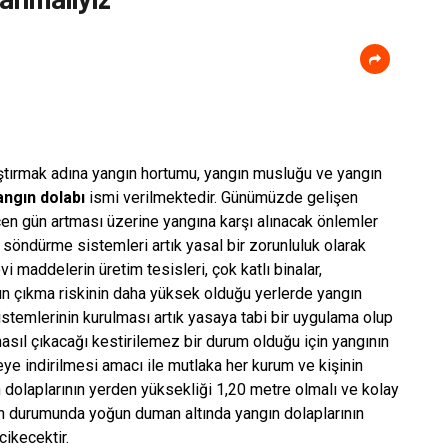
ştırmak adına yangın hortumu, yangın musluğu ve yangın
angın dolabı
ismi verilmektedir. Günümüzde gelişen
eçen gün artması üzerine yangına karşı alınacak önlemler
öndürme sistemleri artık yasal bir zorunluluk olarak
 maddelerin üretim tesisleri, çok katlı binalar,
gın çıkma riskinin daha yüksek olduğu yerlerde yangın
temlerinin kurulması artık yasaya tabi bir uygulama olup
nasıl çıkacağı kestirilemez bir durum olduğu için yangının
e indirilmesi amacı ile mutlaka her kurum ve kişinin
ın dolaplarının yerden yüksekliği 1,20 metre olmalı ve kolay
ın durumunda yoğun duman altında yangın dolaplarının
ikecektir.