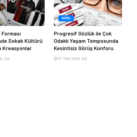
GENEL
 Forması
Progresif Gözlük ile Çok
nde Sokak Kültürü
Odaklı Yaşam Temposunda
n Kreasyonlar
Kesintisiz Görüş Konforu
6, Çar
07 Tem 2026, Sal