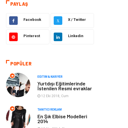
Otomotiv
Sağlıklı Yaşam
PAYLAŞ
Güzellik & Bakım
Gıda
Facebook
X / Twitter
X
Moda
Gündem
Pinterest
Linkedin
Makine
Yeme & İçme
Elektronik
Bilgisayar &
POPÜLER
Yazılım
EĞITIM & KARIYER
Giyim
Keyif & Hobi
Yurtdışı Eğitimlerinde
İstenilen Resmi evraklar
Ev Dekorasyon
Organizasyon
12 Eki 2018, Cum
Finans & Ekonomi
Tatil
TANITICI REKLAM
En Şık Elbise Modelleri
2014
Anne & Çocuk
Genel Kültür