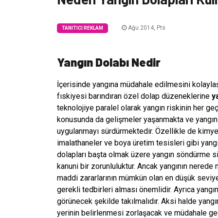
Ağu 2014, Pts
TANITICI REKLAM
Yangın Dolabı Nedir
İçerisinde yangına müdahale edilmesini kolayla
fıskiyesi barındıran özel dolap düzeneklerine
y
teknolojiye paralel olarak yangın riskinin her g
konusunda da gelişmeler yaşanmakta ve yangın s
uygulanmayı sürdürmektedir. Özellikle de kimyevi
imalathaneler ve boya üretim tesisleri gibi yan
dolapları başta olmak üzere yangın söndürme sis
kanuni bir zorunluluktur. Ancak yangının nerede 
maddi zararlarının mümkün olan en düşük seviyey
gerekli tedbirleri alması önemlidir. Ayrıca yang
görünecek şekilde takılmalıdır. Aksi halde yang
yerinin belirlenmesi zorlaşacak ve müdahale gec