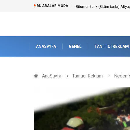
BU ARALAR MODA
Güvenilir Chip Satışı: Kesintisiz
ANASAYFA
GENEL
TANITICI REKLAM
AnaSayfa
Tanıtıcı Reklam
Neden Ya