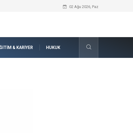
Seat Yedek Parça Dünyasında Kalite Stan
02 Ağu 2026, Paz
ĞITIM & KARIYER
HUKUK