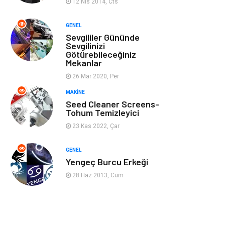
12 Nis 2014, Cts
Ev İşleri
Müzik
GENEL
Sevgililer Gününde
Gençlik & Eğlence
Aksesuar
Sevgilinizi
Götürebileceğiniz
Mekanlar
Mobilya
Spor
26 Mar 2020, Per
MAKINE
Evlilik Rehberi
fotoğrafçılık
Seed Cleaner Screens-
Tohum Temizleyici
Astroloji
Keyfinizi
23 Kas 2022, Çar
Kaçırmayın
GENEL
sağlıklı beslenme
Spor Malzemeleri
Yengeç Burcu Erkeği
28 Haz 2013, Cum
Bebek Giyim
Periyodik Kontrol
Domain
Veteriner