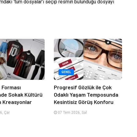
sımdaki ‘tüm dosyalar’ı seçip resmin bulunduğu dosyayı
GENEL
 Forması
Progresif Gözlük ile Çok
nde Sokak Kültürü
Odaklı Yaşam Temposunda
n Kreasyonlar
Kesintisiz Görüş Konforu
6, Çar
07 Tem 2026, Sal