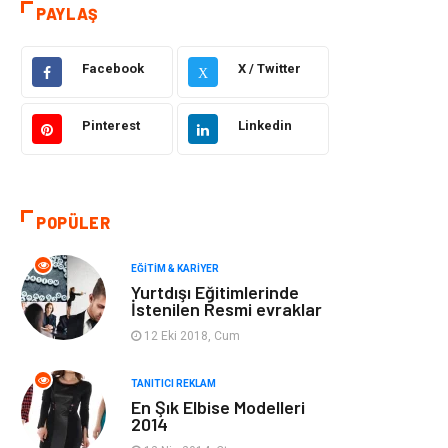
Otomotiv
Sağlıklı Yaşam
PAYLAŞ
Güzellik & Bakım
Gıda
Facebook
X / Twitter
X
Moda
Gündem
Pinterest
Linkedin
Makine
Yeme & İçme
Elektronik
Bilgisayar &
POPÜLER
Yazılım
EĞITIM & KARIYER
Giyim
Keyif & Hobi
Yurtdışı Eğitimlerinde
İstenilen Resmi evraklar
Ev Dekorasyon
Organizasyon
12 Eki 2018, Cum
Finans & Ekonomi
Tatil
TANITICI REKLAM
En Şık Elbise Modelleri
2014
Anne & Çocuk
Genel Kültür