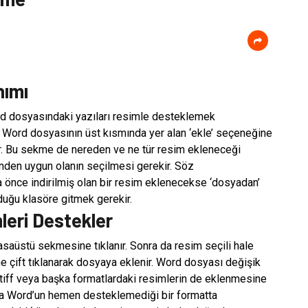
nımı
ord dosyasındaki yazıları resimle desteklemek
r. Word dosyasının üst kısmında yer alan ‘ekle’ seçeneğine
nır. Bu sekme de nereden ve ne tür resim ekleneceği
inden uygun olanın seçilmesi gerekir. Söz
a önce indirilmiş olan bir resim eklenecekse ‘dosyadan’
duğu klasöre gitmek gerekir.
eri Destekler
aüstü sekmesine tıklanır. Sonra da resim seçili hale
ine çift tıklanarak dosyaya eklenir. Word dosyası değişik
 tiff veya başka formatlardaki resimlerin de eklenmesine
sa Word’un hemen desteklemediği bir formatta