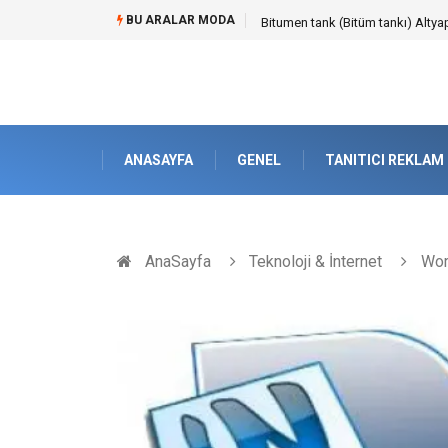
BU ARALAR MODA
Bitumen tank (Bitüm tankı) Altyap
ANASAYFA
GENEL
TANITICI REKLAM
AnaSayfa
Teknoloji & İnternet
Wor