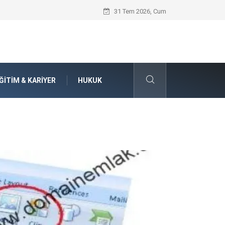
Güvenilir Chip Satışı: Kesintisiz Poker 
31 Tem 2026, Cum
ĞITIM & KARIYER
HUKUK