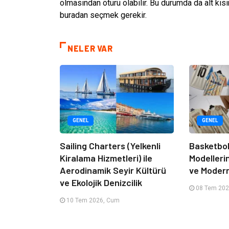
olmasından ötürü olabilir. Bu durumda da alt kı
buradan seçmek gerekir.
NELER VAR
GENEL
GENEL
Sailing Charters (Yelkenli
Basketbol
Kiralama Hizmetleri) ile
Modelleri
Aerodinamik Seyir Kültürü
ve Moder
ve Ekolojik Denizcilik
08 Tem 202
10 Tem 2026, Cum