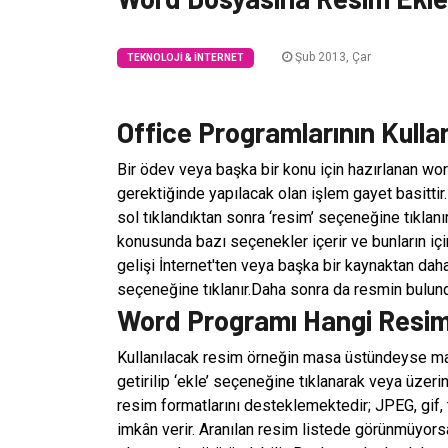
Şub 2013, Çar
TEKNOLOJI & İNTERNET
Office Programlarının Kulla
Bir ödev veya başka bir konu için hazırlanan w
gerektiğinde yapılacak olan işlem gayet basitti
sol tıklandıktan sonra ‘resim’ seçeneğine tıkla
konusunda bazı seçenekler içerir ve bunların iç
gelişi İnternet'ten veya başka bir kaynaktan dah
seçeneğine tıklanır.Daha sonra da resmin bulun
Word Programı Hangi Resiml
Kullanılacak resim örneğin masa üstündeyse mas
getirilip ‘ekle’ seçeneğine tıklanarak veya üzer
resim formatlarını desteklemektedir; JPEG, gif,
imkân verir. Aranılan resim listede görünmüyor