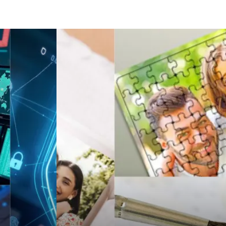
Sigorta
Çadır
Yazı Tahtaları
Pet Malzemeleri