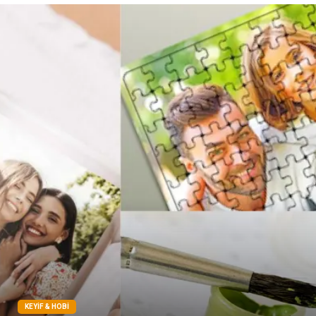
Sigorta
Çadır
Yazı Tahtaları
Pet Malzemeleri
KEYIF & HOBI