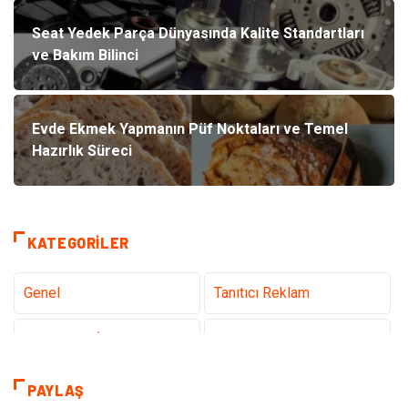
Seat Yedek Parça Dünyasında Kalite Standartları
ve Bakım Bilinci
Evde Ekmek Yapmanın Püf Noktaları ve Temel
Hazırlık Süreci
KATEGORILER
Genel
Tanıtıcı Reklam
Teknoloji & İnternet
Sağlık
Hizmet
Eğitim & Kariyer
PAYLAŞ