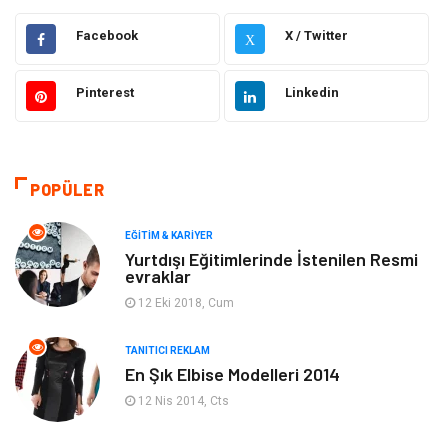
Hukuk
Emlak
Facebook
X / Twitter
X
Otomotiv
Sağlıklı Yaşam
Pinterest
Linkedin
Güzellik & Bakım
Gıda
Moda
Gündem
POPÜLER
Makine
Yeme & İçme
EĞITIM & KARIYER
Yurtdışı Eğitimlerinde İstenilen Resmi
evraklar
Elektronik
Bilgisayar & Yazılım
12 Eki 2018, Cum
Giyim
Keyif & Hobi
TANITICI REKLAM
En Şık Elbise Modelleri 2014
Ev Dekorasyon
Organizasyon
12 Nis 2014, Cts
Finans & Ekonomi
Tatil