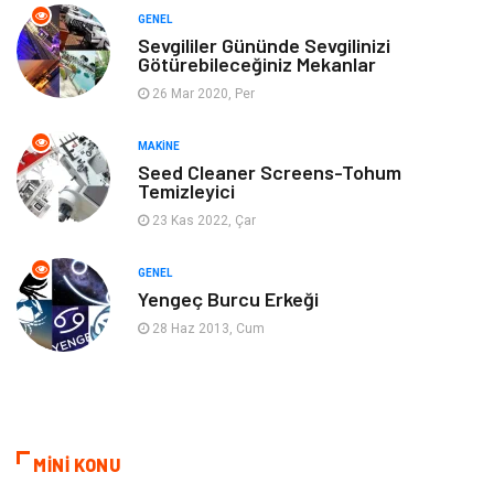
GENEL
Anne & Çocuk
Genel Kültür
Sevgililer Gününde Sevgilinizi
Götürebileceğiniz Mekanlar
26 Mar 2020, Per
Ev İşleri
Müzik
MAKINE
Gençlik & Eğlence
Aksesuar
Seed Cleaner Screens-Tohum
Temizleyici
Mobilya
Spor
23 Kas 2022, Çar
Evlilik Rehberi
fotoğrafçılık
GENEL
Yengeç Burcu Erkeği
Astroloji
Keyfinizi Kaçırmayın
28 Haz 2013, Cum
sağlıklı beslenme
Spor Malzemeleri
Bebek Giyim
Periyodik Kontrol
MİNİ KONU
Domain
Veteriner