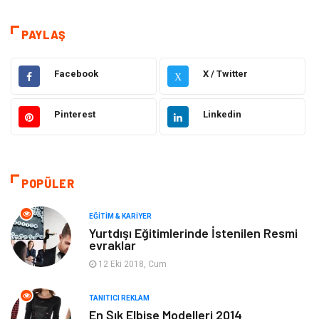
Hizmet
Eğitim & Kariyer
PAYLAŞ
Hukuk
Emlak
Facebook
X / Twitter
X
Otomotiv
Sağlıklı Yaşam
Pinterest
Linkedin
Güzellik & Bakım
Gıda
Moda
Gündem
POPÜLER
Makine
Yeme & İçme
EĞITIM & KARIYER
Yurtdışı Eğitimlerinde İstenilen Resmi
evraklar
Elektronik
Bilgisayar & Yazılım
12 Eki 2018, Cum
Giyim
Keyif & Hobi
TANITICI REKLAM
En Şık Elbise Modelleri 2014