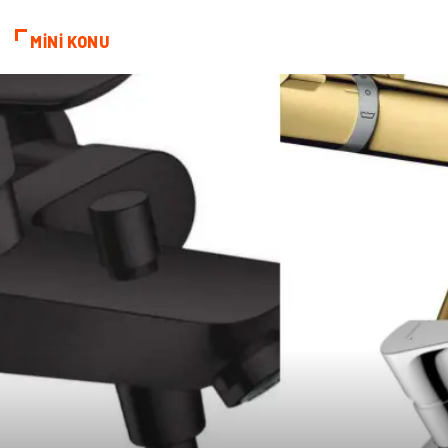
Bebek Giyim
Periyodik Kontrol
MİNİ KONU
Domain
Veteriner
Sigorta
Çadır
Yazı Tahtaları
Pet Malzemeleri