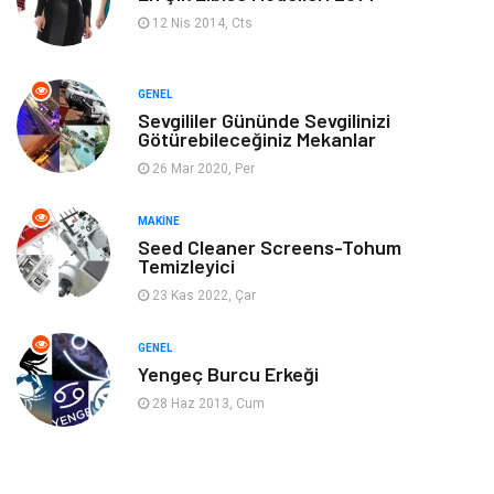
Ev Dekorasyon
Organizasyon
12 Nis 2014, Cts
Finans & Ekonomi
Tatil
GENEL
Anne & Çocuk
Genel Kültür
Sevgililer Gününde Sevgilinizi
Götürebileceğiniz Mekanlar
26 Mar 2020, Per
Ev İşleri
Müzik
MAKINE
Gençlik & Eğlence
Aksesuar
Seed Cleaner Screens-Tohum
Temizleyici
Mobilya
Spor
23 Kas 2022, Çar
Evlilik Rehberi
fotoğrafçılık
GENEL
Yengeç Burcu Erkeği
Astroloji
Keyfinizi Kaçırmayın
28 Haz 2013, Cum
sağlıklı beslenme
Spor Malzemeleri