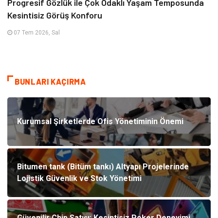
Progresif Gözlük ile Çok Odaklı Yaşam Temposunda
Kesintisiz Görüş Konforu
07 Tem 2026, Sal
BUNLARI KAÇIRMA
Kurumsal Şirketlerde Ofis Yönetiminin Önemi
Bitumen tank (Bitüm tankı) Altyapı Projelerinde
Lojistik Güvenlik ve Stok Yönetimi
Güvenilir Chip Satışı: Kesintisiz Poker Deneyimi