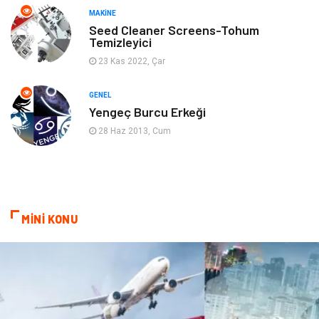
MAKINE
Gençlik & Eğlence
Aksesuar
Seed Cleaner Screens-Tohum
Temizleyici
Mobilya
Spor
23 Kas 2022, Çar
Evlilik Rehberi
fotoğrafçılık
GENEL
Yengeç Burcu Erkeği
Astroloji
Keyfinizi Kaçırmayın
28 Haz 2013, Cum
sağlıklı beslenme
Spor Malzemeleri
Bebek Giyim
Periyodik Kontrol
MİNİ KONU
Domain
Veteriner
Sigorta
Çadır
Yazı Tahtaları
Pet Malzemeleri