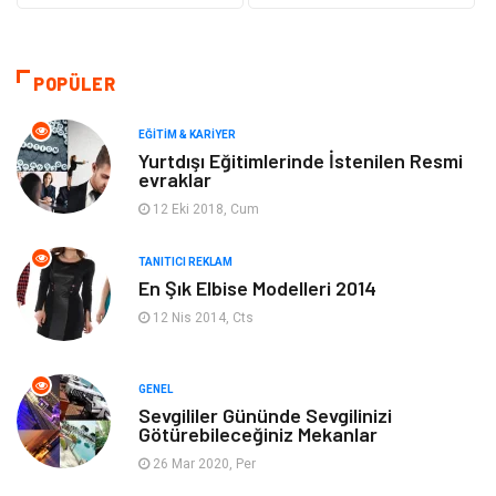
Güzellik & Bakım
Gıda
Moda
Gündem
POPÜLER
Makine
Yeme & İçme
EĞITIM & KARIYER
Yurtdışı Eğitimlerinde İstenilen Resmi
evraklar
Elektronik
Bilgisayar & Yazılım
12 Eki 2018, Cum
Giyim
Keyif & Hobi
TANITICI REKLAM
En Şık Elbise Modelleri 2014
Ev Dekorasyon
Organizasyon
12 Nis 2014, Cts
Finans & Ekonomi
Tatil
GENEL
Anne & Çocuk
Genel Kültür
Sevgililer Gününde Sevgilinizi
Götürebileceğiniz Mekanlar
26 Mar 2020, Per
Ev İşleri
Müzik