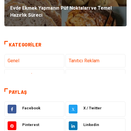
Evde Ekmek Yapmanın Püf Noktaları ve Temel
Hazırlık Süreci
KATEGORILER
Genel
Tanıtıcı Reklam
Teknoloji & İnternet
Sağlık
Hizmet
Eğitim & Kariyer
PAYLAŞ
Hukuk
Emlak
Facebook
X / Twitter
X
Otomotiv
Sağlıklı Yaşam
Pinterest
Linkedin