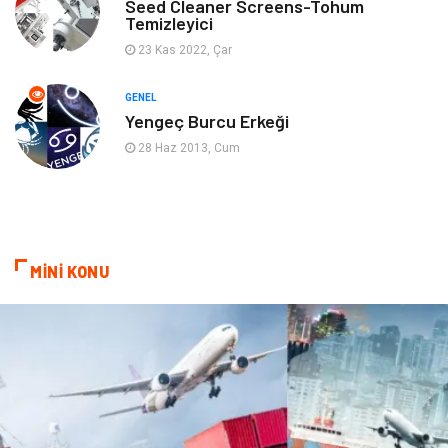
Seed Cleaner Screens-Tohum
Temizleyici
Mobilya
Spor
23 Kas 2022, Çar
Evlilik Rehberi
fotoğrafçılık
GENEL
Yengeç Burcu Erkeği
Astroloji
Keyfinizi Kaçırmayın
28 Haz 2013, Cum
sağlıklı beslenme
Spor Malzemeleri
Bebek Giyim
Periyodik Kontrol
MİNİ KONU
Domain
Veteriner
Sigorta
Çadır
Yazı Tahtaları
Pet Malzemeleri