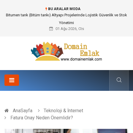
BU ARALAR MODA
Güvenilir Chip Satışı: Kesintisiz Poker Deneyimi İçin Profesyonel Destek
01 Ağu 2026, Cts
AnaSayfa
Teknoloji & İnternet
Fatura Onay Neden Önemlidir?