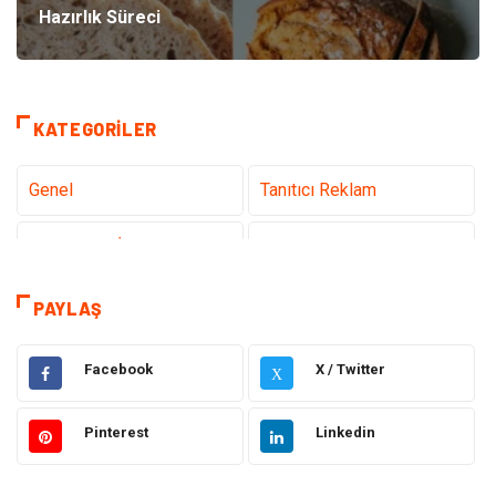
Hazırlık Süreci
KATEGORILER
Genel
Tanıtıcı Reklam
Teknoloji & İnternet
Sağlık
Hizmet
Eğitim & Kariyer
PAYLAŞ
Hukuk
Emlak
Facebook
X / Twitter
X
Otomotiv
Sağlıklı Yaşam
Pinterest
Linkedin
Güzellik & Bakım
Gıda