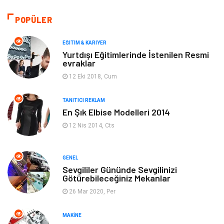
Moda
Gündem
POPÜLER
Makine
Yeme & İçme
EĞITIM & KARIYER
Yurtdışı Eğitimlerinde İstenilen Resmi
evraklar
Elektronik
Bilgisayar & Yazılım
12 Eki 2018, Cum
Giyim
Keyif & Hobi
TANITICI REKLAM
En Şık Elbise Modelleri 2014
Ev Dekorasyon
Organizasyon
12 Nis 2014, Cts
Finans & Ekonomi
Tatil
GENEL
Anne & Çocuk
Genel Kültür
Sevgililer Gününde Sevgilinizi
Götürebileceğiniz Mekanlar
26 Mar 2020, Per
Ev İşleri
Müzik
MAKINE
Gençlik & Eğlence
Aksesuar