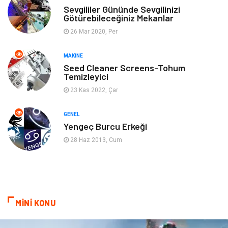
Anne & Çocuk
Genel Kültür
Sevgililer Gününde Sevgilinizi
Götürebileceğiniz Mekanlar
26 Mar 2020, Per
Ev İşleri
Müzik
MAKINE
Gençlik & Eğlence
Aksesuar
Seed Cleaner Screens-Tohum
Temizleyici
Mobilya
Spor
23 Kas 2022, Çar
Evlilik Rehberi
fotoğrafçılık
GENEL
Yengeç Burcu Erkeği
Astroloji
Keyfinizi Kaçırmayın
28 Haz 2013, Cum
sağlıklı beslenme
Spor Malzemeleri
Bebek Giyim
Periyodik Kontrol
MİNİ KONU
Domain
Veteriner