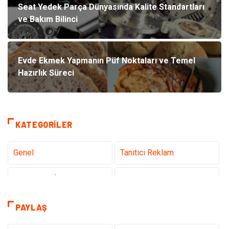
Seat Yedek Parça Dünyasında Kalite Standartları
ve Bakım Bilinci
Evde Ekmek Yapmanın Püf Noktaları ve Temel
Hazırlık Süreci
KATEGORILER
Genel
Tanıtıcı Reklam
Teknoloji & İnternet
Sağlık
Hizmet
Eğitim & Kariyer
PAYLAŞ