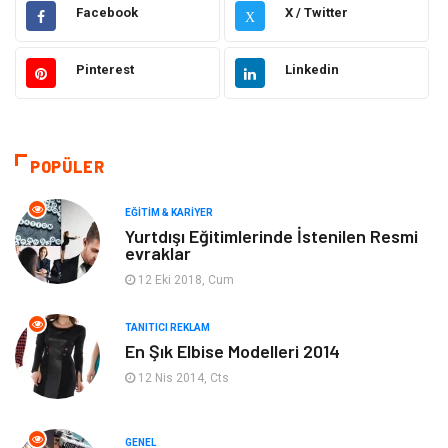
Hukuk
Emlak
Facebook
X / Twitter
X
Otomotiv
Sağlıklı Yaşam
Pinterest
Linkedin
Güzellik & Bakım
Gıda
Moda
Gündem
POPÜLER
Makine
Yeme & İçme
EĞITIM & KARIYER
Yurtdışı Eğitimlerinde İstenilen Resmi
evraklar
Elektronik
Bilgisayar & Yazılım
12 Eki 2018, Cum
Giyim
Keyif & Hobi
TANITICI REKLAM
En Şık Elbise Modelleri 2014
Ev Dekorasyon
Organizasyon
12 Nis 2014, Cts
Finans & Ekonomi
Tatil
GENEL