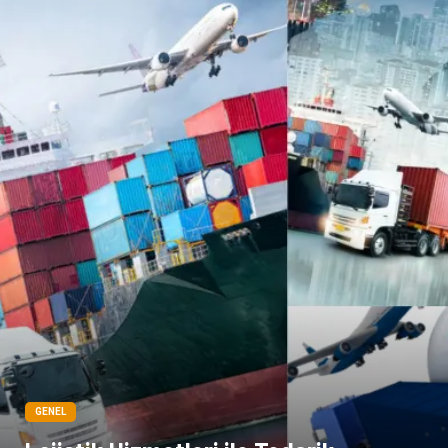
Sigorta
Çadır
Yazı Tahtaları
Pet Malzemeleri
GENEL