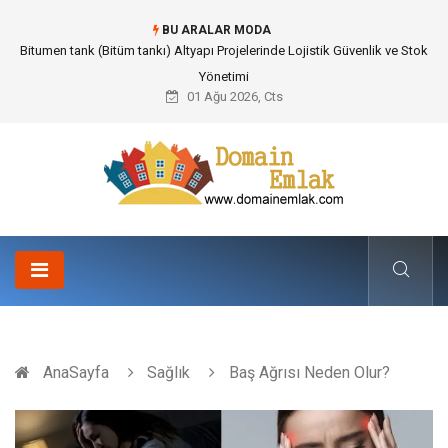
BU ARALAR MODA
Güvenilir Chip Satışı: Kesintisiz Poker Deneyimi İçin Profesyonel Destek
01 Ağu 2026, Cts
AnaSayfa
Sağlık
Baş Ağrısı Neden Olur?